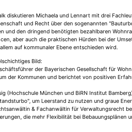
lk diskutieren Michaela und Lennart mit drei Fachleu
enschaft und Recht über den sogenannten "Bauturbo"
 und den dringend benötigten bezahlbaren Wohnraum 
cen, aber auch die praktischen Hürden bei der Ums
or allem auf kommunaler Ebene entschieden wird.
lschichtiges Bild:
schäftsführer der Bayerischen Gesellschaft für Wo
um der Kommunen und berichtet von positiven Erfah
 Essig (Hochschule München und BiRN Institut Bamberg
estandsturbo", um Leerstand zu nutzen und graue Ener
echtsanwältin & Fachanwältin für Verwaltungsrecht 
euerungen, die mehr Flexibilität bei Bebauungspläne